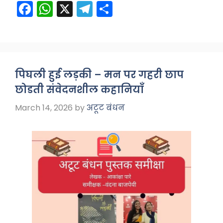
F
W
X
T
S
a
h
el
h
c
a
e
ar
e
ts
gr
e
b
A
a
पिघली हुई लड़की – मन पर गहरी छाप
o
p
m
छोडती संवेदनशील कहानियाँ
o
p
March 14, 2026
by
अटूट बंधन
k