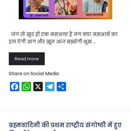
जंग तो ख़ुद ही एक मसअला है जंग क्या मसअलों का
हल देगी आग और ख़ून आज बख़्शेगी भूख …
Read more
Share on Social Media
F
W
X
T
S
a
h
el
h
c
a
e
ar
e
ts
gr
e
b
A
a
ब्रह्मवादिनी की प्रथम राष्ट्रीय संगोष्ठी में हुए