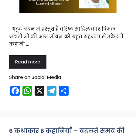
अटूट बंधन में प्रस्तुत है वरिष्ठ साहित्यकार विमला
भंडारी जी की आम जीवन को बहुत सहजता से उकेरती
कहानी …
Read more
Share on Social Media
F
W
X
T
S
a
h
el
h
c
a
e
ar
e
ts
gr
e
b
A
a
6 कथाकार 6 कहानियाँ – बदलते समय की