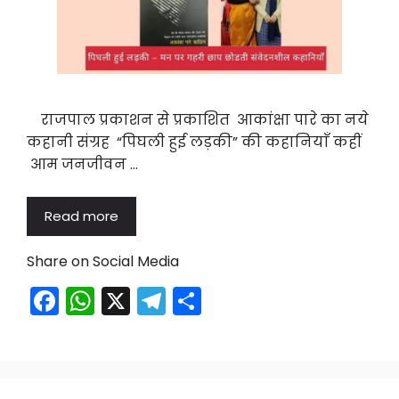
राजपाल प्रकाशन से प्रकाशित आकांक्षा पारे का नये
कहानी संग्रह “पिघली हुई लड़की” की कहानियाँ कहीं
आम जनजीवन …
Read more
Share on Social Media
F
W
X
T
S
a
h
el
h
c
a
e
ar
e
ts
gr
e