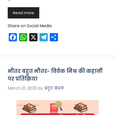
Read more
Share on Social Media
F
W
X
T
S
a
h
el
h
c
a
e
ar
e
ts
gr
e
b
A
a
भीतर बहुत भीतर- विवेक मिश्र की कहानी
o
p
m
पर प्रतिक्रिया
o
p
March 21, 2026
by
अटूट बंधन
k