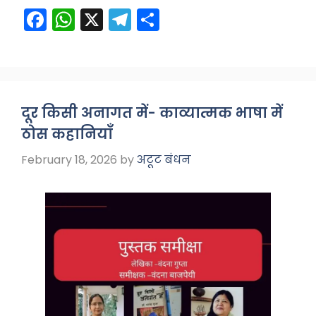
F
W
X
T
S
a
h
el
h
c
a
e
ar
e
ts
gr
e
b
A
a
दूर किसी अनागत में- काव्यात्मक भाषा में
o
p
m
ठोस कहानियाँ
o
p
February 18, 2026
by
अटूट बंधन
k