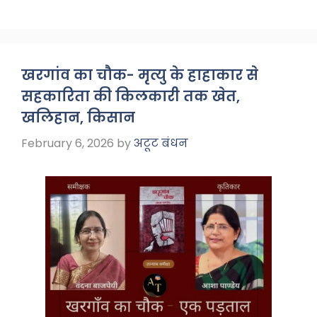
a
h
el
h
c
a
e
ar
e
ts
gr
e
b
A
a
खरगांव का चौक- मृत्यु के हाहाकार से
o
p
m
सहकारिता की किलकारी तक खेत,
o
p
खलिहान, किसान
k
February 6, 2026
by
अटूट बंधन