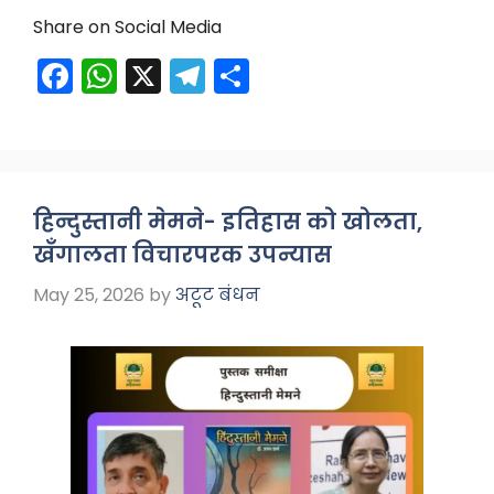
Share on Social Media
F
W
X
T
S
a
h
el
h
c
a
e
ar
e
ts
gr
e
b
A
a
हिन्दुस्तानी मेमने- इतिहास को खोलता,
o
p
m
खँगालता विचारपरक उपन्यास
o
p
May 25, 2026
by
अटूट बंधन
k