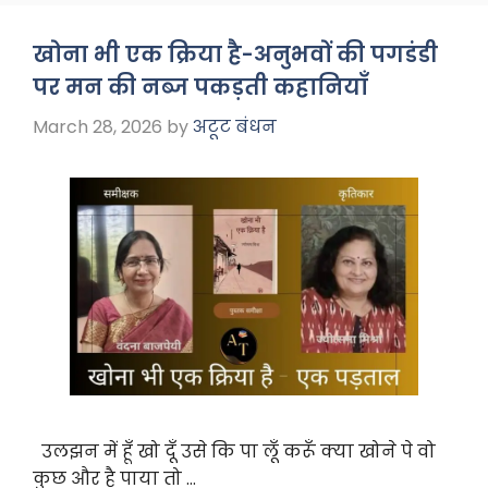
e
ts
gr
e
b
A
a
खोना भी एक क्रिया है-अनुभवों की पगडंडी
o
p
m
पर मन की नब्ज पकड़ती कहानियाँ
o
p
March 28, 2026
by
अटूट बंधन
k
उलझन में हूँ खो दूँ उसे कि पा लूँ करूँ क्या खोने पे वो
कुछ और है पाया तो …