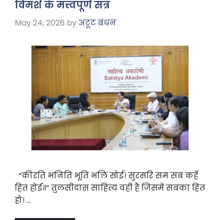
o
p
m
विमर्श के मत्त्वपूर्ण सत्र
o
p
May 24, 2026
by
अटूट बंधन
k
“कीरति भनिति भूति भलि सोई। सुरसरि सम सब कहँ
हित होई॥” तुलसीदास साहित्य वही है जिसमें सबका हित
हो। …