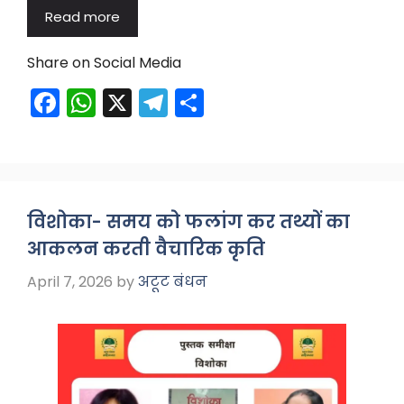
Read more
Share on Social Media
F
W
X
T
S
a
h
el
h
c
a
e
ar
e
ts
gr
e
b
A
a
विशोका- समय को फलांग कर तथ्यों का
o
p
m
आकलन करती वैचारिक कृति
o
p
April 7, 2026
by
अटूट बंधन
k