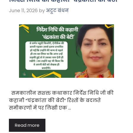
o
p
m
June 11, 2026
by
अटूट बंधन
o
p
k
समकालीन सशक्त कथाकार निर्देश निधि जी की
कहानी “चंद्रकांता की बेटी” रिश्तों के बदलते
समीकरणों में पर लिखी एक …
Read more