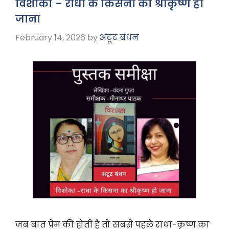
b
A
a
विशोका – राधा के किसना का श्रीकृष्ण हो
o
p
m
जाना
o
p
February 14, 2026
by
अटूट बंधन
k
जब बात प्रेम की होती है तो सबसे पहले राधा-कृष्ण का