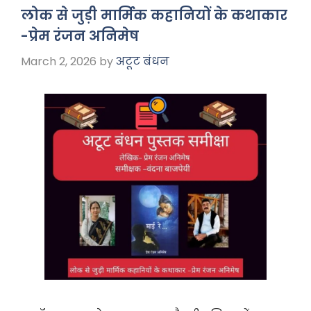
b
A
a
लोक से जुड़ी मार्मिक कहानियों के कथाकार
o
p
m
-प्रेम रंजन अनिमेष
o
p
March 2, 2026
by
अटूट बंधन
k