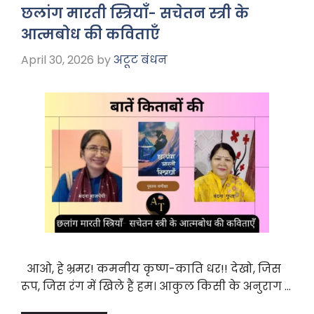
b
A
a
छलांग मारती स्त्रियाँ- सचेतन स्त्री के
o
p
m
आत्मबोध की कविताएँ
o
p
April 30, 2026
by
अटूट बंधन
k
आओ, हे भ्रमर! कमनीय कृष्ण-काति धर!! देखो, जिस
रूप, जिस रंग में खिले हैं हम। आकुल किसी के अनुराग …