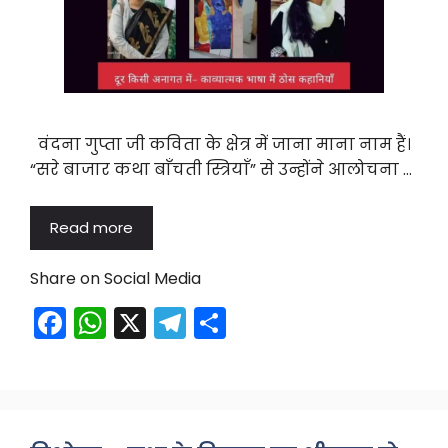
वंदना गुप्ता जी कविता के क्षेत्र में जाना माना नाम हैं।
“सरे बाजार कथा बाँचती स्त्रियाँ” से उन्होंने आलोचना …
Read more
Share on Social Media
F
W
X
T
S
a
h
el
h
c
a
e
ar
e
ts
gr
e