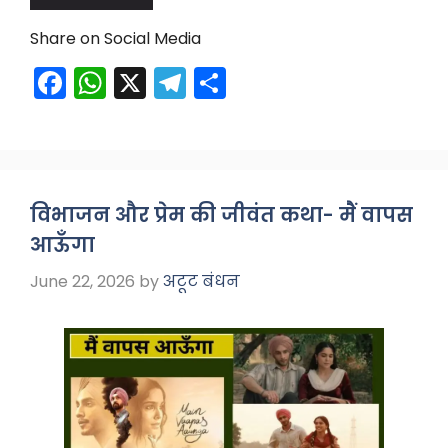
Share on Social Media
F
W
X
T
S
a
h
el
h
c
a
e
ar
e
ts
gr
e
b
A
a
विभाजन और प्रेम की जीवंत कथा- मैं वापस
o
p
m
आऊँगा
o
p
June 22, 2026
by
अटूट बंधन
k