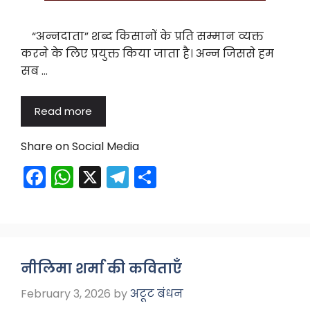
“अन्नदाता” शब्द किसानों के प्रति सम्मान व्यक्त
करने के लिए प्रयुक्त किया जाता है। अन्न जिससे हम
सब …
Read more
Share on Social Media
F
W
X
T
S
a
h
el
h
c
a
e
ar
e
ts
gr
e
b
A
a
नीलिमा शर्मा की कविताएँ
o
p
m
February 3, 2026
by
अटूट बंधन
o
p