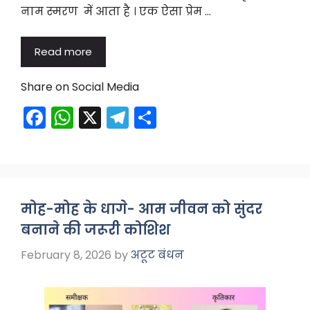
नाम स्मरण में आता है । एक ऐसा प्रेम …
Read more
Share on Social Media
F
W
X
T
S
a
h
el
h
c
a
e
ar
e
ts
gr
e
b
A
a
मोह-मोह के धागे- आम जीवन को सुंदर
o
p
m
बनाने की जरूरी कोशिश
o
p
February 8, 2026
by
अटूट बंधन
k