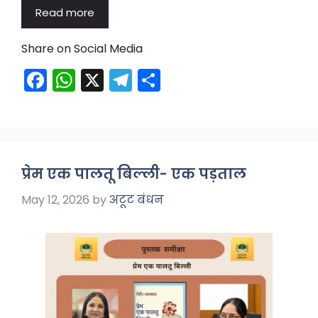
Read more
Share on Social Media
F
W
X
T
S
a
h
el
h
c
a
e
ar
e
ts
gr
e
b
A
a
प्रेम एक पालतू बिल्ली- एक पड़ताल
o
p
m
May 12, 2026
by
अटूट बंधन
o
p
k