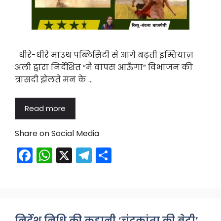
धीरे-धीरे माउथ पब्लिसिटी से आगे बढ़ती इम्तियाज़
अली द्वारा निर्देशित “मैं वापस आऊँगा” विभाजन की
त्रासदी झेलते मन के …
Read more
Share on Social Media
F
W
X
T
S
a
h
el
h
c
a
e
ar
e
ts
gr
e
b
A
a
निर्देश निधि की कहानी ‘चंद्रकांता की बेटी’