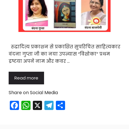
रुद्रादित्य प्रकाशन से प्रकाशित सुपरिचित साहित्यकार
वंदना गुप्ता जी का नया उपन्यास “विशोका” प्रथम
द्रष्टया अपने नाम और कवर …
Read more
Share on Social Media
F
W
X
T
S
a
h
el
h
c
a
e
ar