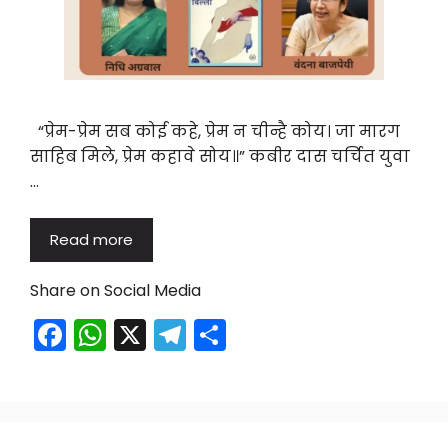
“प्रेम-प्रेम सब कोई कहे, प्रेम न चीन्है कोय। जा मारग
साहिब मिले, प्रेम कहावे सोय॥” कबीर दास चर्चित युवा
…
Read more
Share on Social Media
F
W
X
T
S
a
h
el
h
c
a
e
ar
e
ts
gr
e