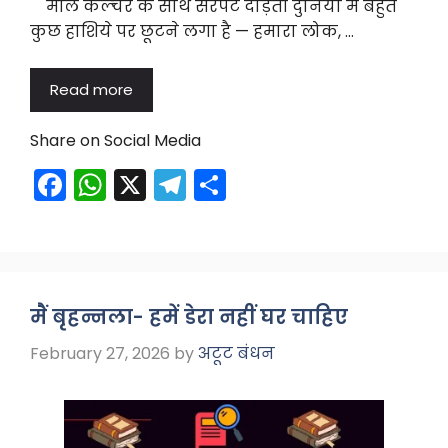
मॉल कल्चर के साथ सरपट दौड़ती दुनिया में बहुत
कुछ हाशिये पर छूटने लगा है — हमारा लोक, …
Read more
Share on Social Media
F
W
X
T
S
a
h
el
h
c
a
e
ar
e
ts
gr
e
b
A
a
मैं बृहन्नला- हमें डेरा नहीं घर चाहिए
o
p
m
February 27, 2026
by
अटूट बंधन
o
p
k