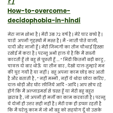
? /
How-to-overcome-
decidophobia-in-hindi
मेरा नाम शोभा है | मेरी उम्र ७२ वर्ष है | मेरे चार बच्चे हैं |
चारों अपनी गृहस्थी में मस्त हैं | मैं -नाती पोते वाली,
दादी और नानी हूँ | मेरी जिन्दगी का तीन चौथाई हिस्सा
रसोई में कटा है | परन्तु अभी हाल ये है कि मैं सब्जी
काटती हूँ तो बहु से पूछती हूँ …. ” भिंडी कितनी बड़ी काटू ,
चावल दो बार धोऊँ या तीन बार , देखो दाल तुम्हारे मन
की घुट गयी है या नहीं | बहु अपना काम छोड़ कर आती
है और बताती है , ” नहीं मम्मी , नहीं ये थोडा छोटा करिए ,
दाल थोड़ी और घोंट लीजिये आदि -आदि | आप सोच रहे
होंगे कि मैं अल्जाइमर्स से ग्रस्त हूँ या मेरी बहु बहुत
ख़राब है , जो अपनी ही मर्जी का काम करवाती है | परन्तु
ये दोनों ही उत्तर सही नहीं हैं | मेरी एक ही इच्छा रहती है
कि मैं घरेलू काम में जो भी बहु को सहयोग दूँ वो उसके