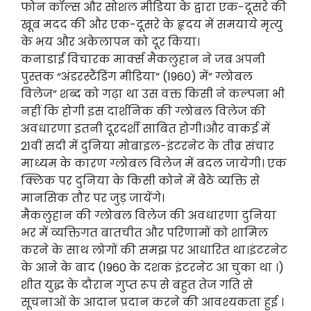
फोन कॉल्स और सोशल मीडिया के द्वारा एक-दूसरे की
खूब मदद की और एक-दूसरे के हृदय में समयाये मृत्यु
के भय और अकेलापन को दूर किया।
कनाडाई विचारक मार्क्स मैकलुहान ने जब अपनी
पुस्तक “अंडरस्टैंडिंग मीडिया” (1960) में” ग्लोबल
विलेज” शब्द को गढ़ा था उस वक्त किसी ने कल्पना भी
नहीं कि होगी इस दार्शनिक की ग्लोबल विलेज की
अवधारणा इतनी दूरदर्शी साबित होगी।और वाकई में
21वीं सदी में दुनिया मोबाइल-इंटरनेट के तीव्र संचार
माध्यम के कारण ग्लोबल विलेज में बदल जायेगी। एक
क्लिक पर दुनिया के किसी कोने में बैठे व्यक्ति से
मानसिक तौर पर जुड़ जायेंगे।
मैकलुहान की ग्लोबल विलेज की अवधारणा दुनिया
भर में व्यक्तिगत बातचीत और परिणामों को शामिल
करने के साथ लोगों की समझ पर आधारित था।इंटरनेट
के आने के बाद (1960 के दशक इंटरनेट आ चुका था ।)
शीत युद्ध के दौरान गुप्त रूप से बहुत तेज गति से
सूचनाओं के आदान प्रदान करने की आवश्यकता हुई ।