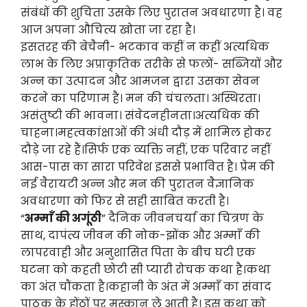
संबंधों की शुचिता उसके लिए पुरातन अवधारणा है। वह
आज अपना औचित्य खोता जा रहा है।
इसतरह की बेचैनी- भटकाव कहीं न कहीं अत्यधिक
लाभ के लिए अप्राकृतिक तरीके से फलों- सब्जियों और
अन्न का उत्पादन और आमजन द्वारा उसका सेवन
करने का परिणाम है। मन की चंचलता। अस्थिरता।
असंतुष्टी की भावना। संवेदनहीनता।अत्यधिक की
चाहना।महत्वकांक्षाओं की अंधी दौड़ में शामिल होकर
दौड़े जा रहे हैं।सिर्फ एक व्यक्ति नहीं, एक परिवार नहीं
आस-पास का सारा परिवेश इससे प्रभावित है। प्रेम की
नई वैरायटी अन्न और मन की पुरातन वैज्ञानिक
अवधारणा को फिर से सही साबित करती है।
“
अम्माँ की अगूंठी
” दैनिक जीवनचर्या का चित्रण के
साथ, दापंत्य जीवन की नोक-झोंक और अम्माँ की
लापरवाही और अनुशासित पिता के बीच घटी एक
घटना को कहती छोटी सी प्यारी रोचक कथा है।कथा
का अंत चौंकता है।कहानी के अंत में अम्माँ का संवाद
पाठक के होंठों पर मुस्कान ले आती है। इस कथा को