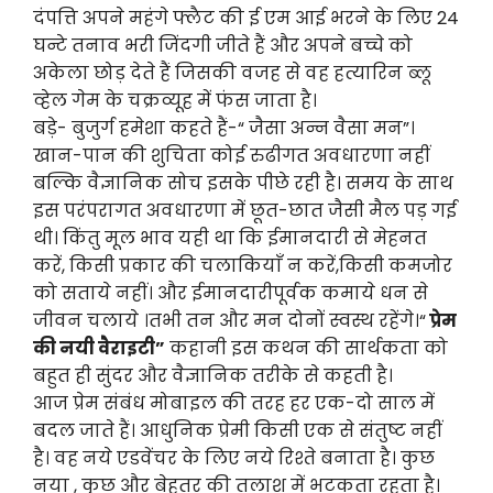
दंपत्ति अपने महंगे फ्लैट की ई एम आई भरने के लिए 24
घन्टे तनाव भरी जिंदगी जीते हैं और अपने बच्चे को
अकेला छोड़ देते हैं जिसकी वजह से वह हत्यारिन ब्लू
व्हेल गेम के चक्रव्यूह में फंस जाता है।
बड़े- बुजुर्ग हमेशा कहते हैं-“ जैसा अन्न वैसा मन”।
खान-पान की शुचिता कोई रुढीगत अवधारणा नहीं
बल्कि वैज्ञानिक सोच इसके पीछे रही है। समय के साथ
इस परंपरागत अवधारणा में छूत-छात जैसी मैल पड़ गई
थी। किंतु मूल भाव यही था कि ईमानदारी से मेहनत
करें, किसी प्रकार की चलाकियाँ न करें,किसी कमजोर
को सताये नहीं। और ईमानदारीपूर्वक कमाये धन से
जीवन चलाये ।तभी तन और मन दोनों स्वस्थ रहेंगे।“
प्रेम
की नयी वैराइटी”
कहानी इस कथन की सार्थकता को
बहुत ही सुंदर और वैज्ञानिक तरीके से कहती है।
आज प्रेम संबंध मोबाइल की तरह हर एक-दो साल में
बदल जाते हैं। आधुनिक प्रेमी किसी एक से संतुष्ट नहीं
है। वह नये एडवेंचर के लिए नये रिश्ते बनाता है। कुछ
नया , कुछ और बेहतर की तलाश में भटकता रहता है।