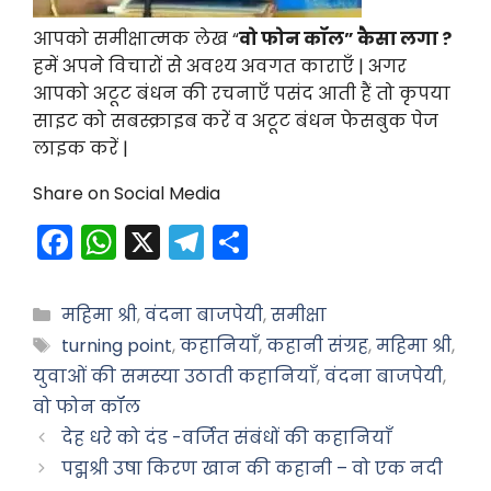
आपको समीक्षात्मक लेख “
वो फोन कॉल” कैसा लगा ?
हमें अपने विचारों से अवश्य अवगत काराएँ | अगर
आपको अटूट बंधन की रचनाएँ पसंद आती हैं तो कृपया
साइट को सबस्क्राइब करें व अटूट बंधन फेसबुक पेज
लाइक करें |
Share on Social Media
F
W
X
T
S
a
h
el
h
c
a
e
ar
Categories
महिमा श्री
,
वंदना बाजपेयी
,
समीक्षा
e
ts
gr
e
Tags
turning point
,
कहानियाँ
,
कहानी संग्रह
,
महिमा श्री
,
b
A
a
युवाओं की समस्या उठाती कहानियाँ
,
वंदना बाजपेयी
,
o
p
m
वो फोन कॉल
देह धरे को दंड -वर्जित संबंधों की कहानियाँ
o
p
पद्मश्री उषा किरण खान की कहानी – वो एक नदी
k