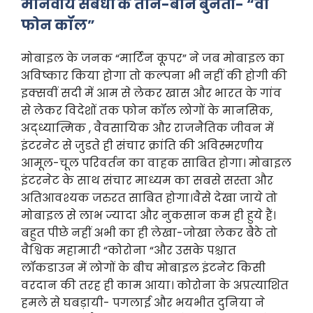
मानवीय संबंधों के ताने-बाने बुनती- “वो
फोन कॉल”
मोबाइल के जनक “मार्टिन कूपर” ने जब मोबाइल का
अविष्कार किया होगा तो कल्पना भी नहीं की होगी की
इक्सवीं सदी में आम से लेकर खास और भारत के गांव
से लेकर विदेशों तक फोन कॉल लोगों के मानसिक,
अद्ध्यात्मिक , वैवसायिक और राजनैतिक जीवन में
इंटरनेट से जुडते ही संचार क्रांति की अविस्मरणीय
आमूल-चूल परिवर्तन का वाहक साबित होगा। मोबाइल
इंटरनेट के साथ संचार माध्यम का सबसे सस्ता और
अतिआवश्यक जरुरत साबित होगा।वैसे देखा जाये तो
मोबाइल से लाभ ज्यादा और नुकसान कम ही हुये हैं।
बहुत पीछे नहीं अभी का ही लेखा-जोखा लेकर बैठे तो
वैश्विक महामारी “कोरोना “और उसके पश्चात
लॉकडाउन में लोगों के बीच मोबाइल इंटनेट किसी
वरदान की तरह ही काम आया। कोरोना के अप्रत्याशित
हमले से घबड़ायी- पगलाई और भयभीत दुनिया ने