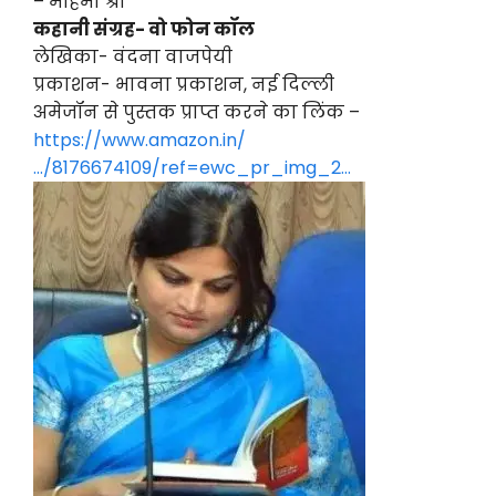
– महिमा श्री
कहानी संग्रह- वो फोन कॉल
लेखिका- वंदना वाजपेयी
प्रकाशन- भावना प्रकाशन, नई दिल्ली
अमेजॉन से पुस्तक प्राप्त करने का लिंक –
https://www.amazon.in/
…/8176674109/ref=ewc_pr_img_2…