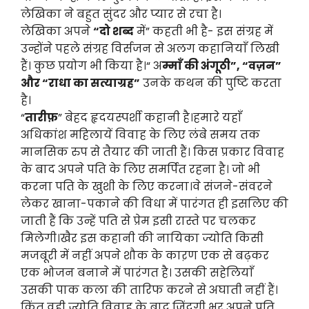
लेखिका ने बहुत सुंदर और प्यार से रचा है।
लेखिका अपने
“दो शब्द
में” कहती भी है- इस संग्रह में
उन्होंने पहले संग्रह विर्सजन से अलग कहानियाँ लिखी
हैं। कुछ प्रयोग भी किया है।“ अ
म्माँ की अंगूठी”, “वज़न”
और “राधा का सत्याग्रह”
उनके कथन की पुष्टि करता
है।
“
तारीफ़
” बेहद हृदयस्पर्शी कहानी है।हमारे यहाँ
अधिकांश महिलायें विवाह के लिए लंबे समय तक
मानसिक रुप से तैयार की जाती हैं। किस प्रकार विवाह
के बाद अपने पति के लिए समर्पित रहना है। जो भी
करना पति के खुशी के लिए करना।वे संजने-संवरने
लेकर खाना-पकाने की विधा में पारंगत ही इसलिए की
जाती हैं कि उन्हें पति से प्रेम इसी रास्ते पर चलकर
मिलेगी।खैर इस कहानी की नायिका ज्योति किसी
मजबूरी में नहीं अपने शौक के काऱण एक से बढ़कर
एक भोजन बनाने में पारंगत है। उसकी सहेलियाँ
उसकी पाक कला की तारिफ करने से अघाती नहीं हैं।
किंतु वही ज्योति विवाह के बाद जिंदगी भर अपने पति