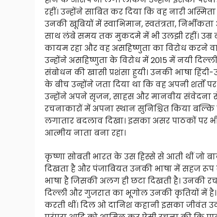
रहीं। उन्होंने साबित कर दिया कि वह नारी अस्मित
उनकी खूबियों में स्वाभिमान, स्वतंत्रता, निर्भीक
साथ लंबे समय तक मुकदमे में भी उलझी रहीं। उ
कायम रहा और वह असहिष्णुता का विरोध करने वालों 
उन्होंने असहिष्णुता के विरोध में 2015 में नयी दि
संबोधन की खासी प्रशंसा हुयी। उनकी भाषा हिंदी
के बीच उन्होंने जता दिया था कि वह अपनी शर्तों
उन्होंने अपने सृजन, साहस और मानवीय संवेदना से
रचनाकारों में अपना स्थान सुनिश्चित किया बल्कि
लगातार बदलाव दिखा। इसका असर पाठकों पर भी 
आत्मीय नाता बना रहा।
कृष्णा सोबती भारत के उस हिस्से से आती थीं जो
दिखता है और पंजाबियत उनकी भाषा में सहज रूप
भाषा है जिसकी अलग ही छटा दिखती है। उनकी रचना
दिल्ली और गुजरात का भूगोल उनकी कृतियों में है।
करती थीं। दिल ओ दानिश कहानी इसका जीवंत उदाहर