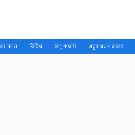
व्य जगत
विविध
लघु कथाएँ
अटूट बंधन संवाद