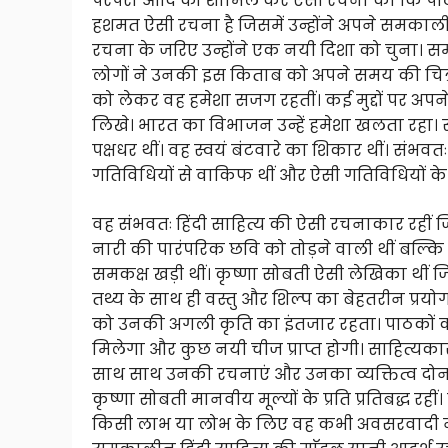
परंपरा आदि को शामिल कर ऐसी रचना की कि पाठक प
हशमत ऐसी रचना है जिसमें उन्होंने अपने समकालीनो
रचना के जरिए उन्होंने एक नयी दिशा को चुना। सम
लोगों ने उनकी इस किताब को अपने समय की चि
को लेकर वह हमेशा सजग रहतीं। कई मुद्दों पर अपने व
लिखे। भारत का विभाजन उन्हें हमेशा खलता रह
पक्षधर थीं। वह स्वयं बंटवारे का शिकार थीं। स
गतिविधियों से वाकिफ थीं और ऐसी गतिविधियों के
वह संभवतः हिंदी साहित्य की ऐसी रचनाकार रहीं जिन्
नारी की पारंपरिक छवि को तोड़ने वाली थीं बल्कि स्
समकक्ष खड़ी थीं। कृष्णा सोबती ऐसी लेखिका थीं ज
तथ्य के साथ ही वस्तु और शिल्प का बेहतरीन प्
को उनकी अगली कृति का इंतजार रहता। पाठकों क
मिलेगा और कुछ नयी चीज प्राप्त होगी। साहित्यकार
साथ साथ उनकी रचनाएं और उनका व्यक्तित्व दोनों 
कृष्णा सोबती मानवीय मूल्यों के प्रति प्रतिबद्ध र
किसी लाभ या लोभ के लिए वह कभी अवसरवादी नहीं र