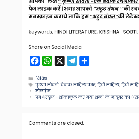
आपको लेख
“
कृष्णा सोबती -एक बेबाक रचनाका
पेज लाइक करें | अगर आपको
“अटूट बंधन “
की रचना
सबस्क्राइब कराये ताकि हम
“अटूट बंधन”
की लेटेस्
keywords; HINDI LITERATURE, KRISHNA SOBTI
Share on Social Media
F
W
X
T
S
a
h
el
h
c
a
e
ar
Categories
विविध
Tags
कृष्णा सोबती
,
बेबाक साहित्य कार
,
हिंदी साहित्य
,
हिंदी साह
e
ts
gr
e
नीलकंठ
b
A
a
प्रेम भरद्वाज –शोकाकुल कर गया शब्दों के जादूगर का अ
o
p
m
o
p
Comments are closed.
k