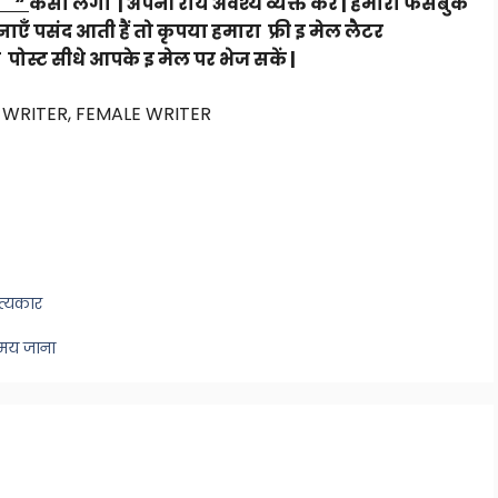
र
“
कैसा लगा | अपनी राय अवश्य व्यक्त करें | हमारा फेसबुक
एँ पसंद आती हैं तो कृपया हमारा फ्री इ मेल लैटर
ट पोस्ट सीधे आपके इ मेल पर भेज सकें |
, WRITER, FEMALE WRITER
ित्यकार
समय जाना