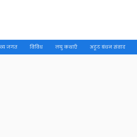
व्य जगत
विविध
लघु कथाएँ
अटूट बंधन संवाद