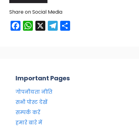
Share on Social Media
F
W
X
T
S
a
h
el
h
c
a
e
ar
e
ts
gr
e
b
A
a
o
p
m
Important Pages
o
p
k
गोपनीयता नीति
सभी पोस्ट देखें
सम्पर्क करें
हमारे बारे में