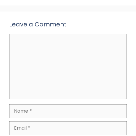
k
Leave a Comment
Comment
Name
Email