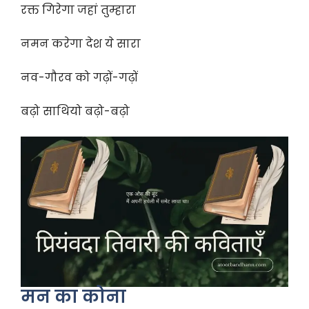
रक्त गिरेगा जहां तुम्हारा
नमन करेगा देश ये सारा
नव-गौरव को गढ़ों-गढ़ों
बढ़ो साथियो बढ़ो-बढ़ो
मन का कोना