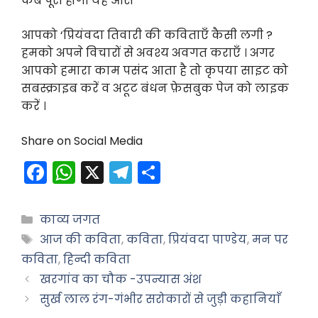
कब पूरी होगी यह आस
आपको ‘प्रियंवदा तिवारी की कविताएँ कैसी लगी ?
हमको अपने विचारों से अवश्य अवगत कराएँ । अगर
आपको हमारा काम पसंद आता है तो कृपया साइट को
सबस्क्राइब करें व अटूट बंधन फ़ेसबुक पेज को लाइक
करें ।
Share on Social Media
F
W
X
T
S
a
h
el
h
c
a
e
ar
Categories
काव्य जगत
e
ts
gr
e
Tags
आज की कविता
,
कविता
,
प्रियंवदा पाण्डेय
,
मन पर
b
A
a
कविता
,
हिन्दी कविता
o
p
m
खरगांव का चौक -उपन्यास अंश
सुर्ख लाल रंग-गंभीर सरोकारों से जुड़ी कहानियाँ
o
p