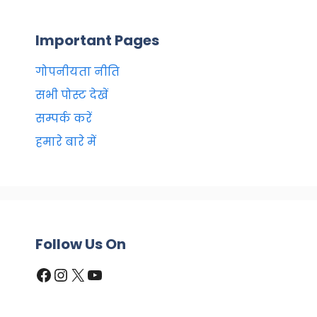
b
A
a
o
p
m
Important Pages
o
p
k
गोपनीयता नीति
सभी पोस्ट देखें
सम्पर्क करें
हमारे बारे में
Follow Us On
Facebook
Instagram
X
YouTube