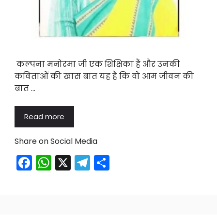
कल्पना मनोरमा जी एक शिक्षिका हैं और उनकी
कविताओं की खास बात यह है कि वो आम जीवन की
बात …
Read more
Share on Social Media
F
W
X
T
S
a
h
el
h
c
a
e
ar
e
ts
gr
e