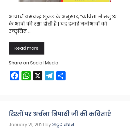
आचार्य रामचन्द्र शुक्ल के अनुसार, “कविता से मनुष्य
के भावों की रक्षा होती है | यह हमारे मनोभावों को
उच्छ्वसित …
Read more
Share on Social Media
F
W
X
T
S
a
h
el
h
c
a
e
ar
e
ts
gr
e
b
A
a
रिश्तों पर अर्चना त्रिपाठी जी की कविताएँ
o
p
m
January 21, 2021
by
अटूट बंधन