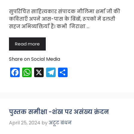
सुपरिचित साहित्यकार संपादक नीलिमा शर्मा जी की
कविताएँ अपने आस-पास के बिंबों, रूपकों में ढलती
सहज अभिव्यक्तियाँ हैं। कभी निराशा …
Read more
Share on Social Media
F
W
X
T
S
a
h
el
h
c
a
e
ar
e
ts
gr
e
b
A
a
पुस्तक समीक्षा -शंख पर असंख्य क्रंदन
o
p
m
April 25, 2024
by
अटूट बंधन
o
p