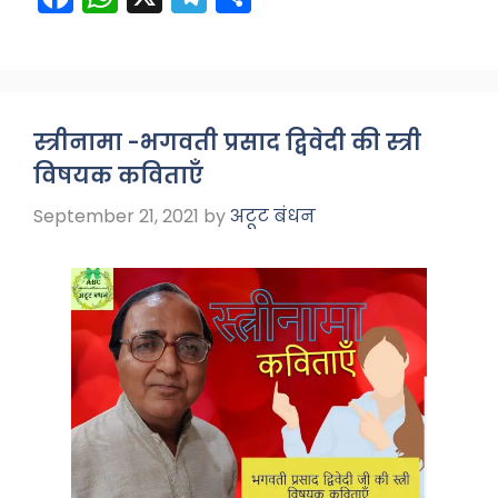
a
h
el
h
c
a
e
ar
e
ts
gr
e
b
A
a
स्त्रीनामा -भगवती प्रसाद द्विवेदी की स्त्री
o
p
m
विषयक कविताएँ
o
p
September 21, 2021
by
अटूट बंधन
k