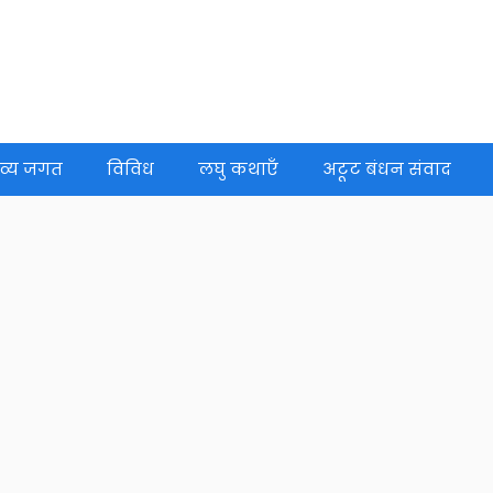
व्य जगत
विविध
लघु कथाएँ
अटूट बंधन संवाद