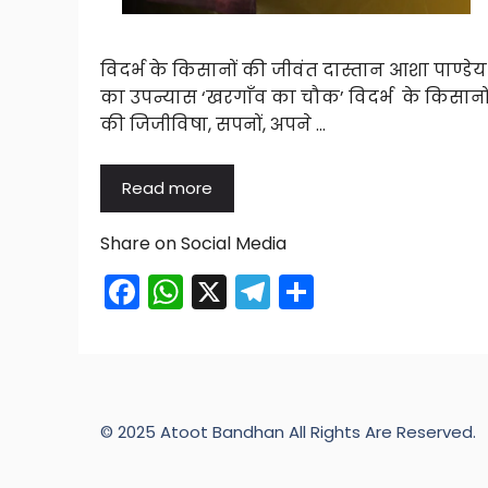
विदर्भ के किसानों की जीवंत दास्तान आशा पाण्डेय
का उपन्यास ‘खरगाँव का चौक’ विदर्भ के किसानो
की जिजीविषा, सपनों, अपने …
Read more
Share on Social Media
F
W
X
T
S
a
h
el
h
c
a
e
ar
e
ts
gr
e
b
A
a
© 2025 Atoot Bandhan All Rights Are Reserved.
o
p
m