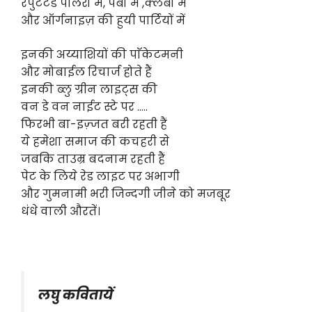
रेपुटेटेड पॉर्लरो में, पबो में ,क्लबो में
और ऑर्गनाइज़ की हुयी पार्टियों में
इनकी अय्याशियों की पाॅकेटमनी
और मोबाईल रिचार्ज होते हैं
इनकी ब्लु ग्रीन लाइट्स की
वन डे वन नाईट स्टे पर …..
फिरभी बा-इज़्जत बरी रहती हैं
ये हमेशा समाज की कचहरी से
जबकि ताउम्र बदनाम रहती हैं
पेट के लिये रेड लाइट पर अभागी
और गुमनामी भरी जिन्दगी जीने को मजबूर
धंधे वाली औरतें।
लघु कवितायें