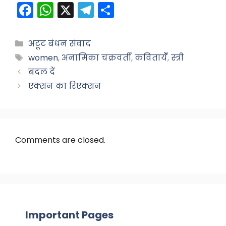
F
W
X
T
S
a
h
el
h
c
a
e
ar
Categories
अटूट बंधन संवाद
e
ts
gr
e
Tags
women
,
अनामिका चक्रवर्ती
,
कवितायेँ
,
स्त्री
b
A
a
बदल दें
o
p
m
एक्शन का रिएक्शन
o
p
k
Comments are closed.
Important Pages