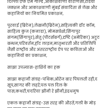
दिल्ली एफ एम गोल्ड ,आकाशवाणी वाराणसी,रेडियो
जक्शन और आकाशवाणी मुंबई संवादिता से लेख और
कहानियों का नियमित प्रकाशन,
पुरवाई (ब्रिटेन),लेखनी(ब्रिटेन),सहित्यकी डॉट कॉम,
साहित्य कुंज (कनाडा), मोमसप्रेशो,सिंगापुर
संगम(सिंगापुर),सेतु (पीटर्सबर्ग),दृष्टि (अमेरिका) अटूट
बन्धन,परिवर्तन,हॉट लाइन,मातृभारती और प्रतिलिपि
जैसी राष्ट्रीय और अंतरराष्ट्रीय ऐप पर कविताओं और
कहानियों का प्रकाशन,
साझा उपन्यास-हाशिये का हक
साझा कहानी संग्रह-पथिक,
ऑरेंज बार पिघलती रही,
द
सूप,
सागर की लहरें,
पल पल दिल के
पास,
कथरी,
चदरिया झीनी रे झीनी,
इंद्रधनुष
एकल कहानी संग्रह-उस तरह की औरतें,
गली के मोड़