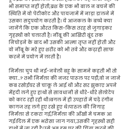
भी समाप्त नहीं होती,ब्रश के एक भी बाल न बचने की
स्थिति में वो पेटीकोट और पायजामें में नाड़ा डालने में
उसका सदुपयोग करती हैं। ये आजकल के बच्चे क्या
जानेंगे कि एक औरत किस-किस तरह से जुगाड़कर
गृहस्थी को चलाती है। नींबू की आखिरी बूंद तक
निचोड़ने के बाद भी उसकी आत्मा तृप्त नहीं होती और
वो नींबू के मरे हुए शरीर को भी तवे और कढ़ाही साफ
करने में प्रयोग में लाती हैं।
निर्मला चुप थी नई-नवेली बहू के सामने कहती भी तो
क्या…? तभी निर्मला की नजर पारूल पर पड़ी,वो न जाने
कब रसोईघर से चाकू ले आई थी और सर झुकाए अपने
मेंहदी लगे हुए हाथों से सावधानी से धीरे-धीरे सेलोटेप
को काट रही रही थी।बगल में ही उपहारों में चढ़े रंगीन
कागज तह लगे हुए रखे हुए थे।पारुल की निगाह
निर्मला से टकरा गई,निर्मला की आँखों मे चमक आ
गई।दिल में एक भरोसा जाग गया,उसकी गृहस्थी सही
हाथों में जा रही है।उसे अब इस घर की चिंता करने की