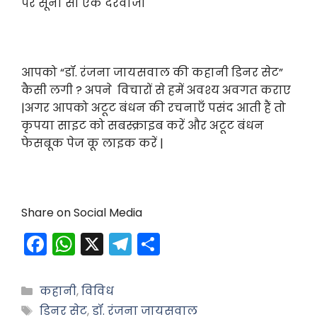
पर सूना सा एक दरवाजा
आपको “डॉ. रंजना जायसवाल की कहानी डिनर सेट”
कैसी लगी ? अपने विचारों से हमें अवश्य अवगत कराए
|अगर आपको अटूट बंधन की रचनाएँ पसंद आती हैं तो
कृपया साइट को सबस्क्राइब करें और अटूट बंधन
फेसबूक पेज कू लाइक करें |
Share on Social Media
F
W
X
T
S
a
h
el
h
c
a
e
ar
Categories
कहानी
,
विविध
e
ts
gr
e
Tags
डिनर सेट
,
डॉ. रंजना जायसवाल