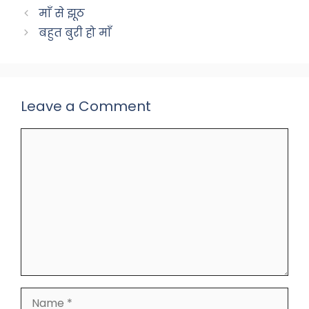
b
A
a
माँ से झूठ
o
p
m
बहुत बुरी हो माँ
o
p
k
Leave a Comment
Comment
Name