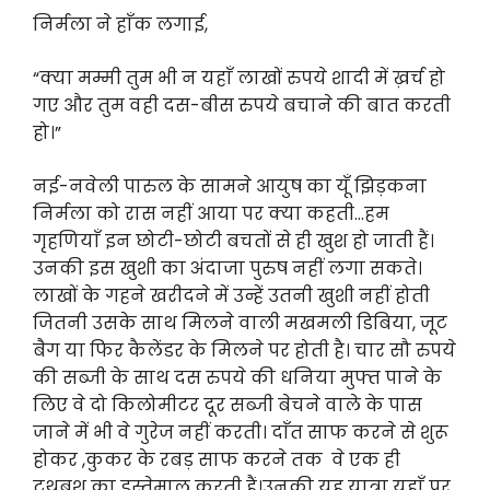
निर्मला ने हाँक लगाई,
“क्या मम्मी तुम भी न यहाँ लाखों रुपये शादी में ख़र्च हो
गए और तुम वही दस-बीस रुपये बचाने की बात करती
हो।”
नई-नवेली पारुल के सामने आयुष का यूँ झिड़कना
निर्मला को रास नहीं आया पर क्या कहती…हम
गृहणियाँ इन छोटी-छोटी बचतों से ही खुश हो जाती हैं।
उनकी इस खुशी का अंदाजा पुरुष नहीं लगा सकते।
लाखों के गहने खरीदने में उन्हें उतनी खुशी नहीं होती
जितनी उसके साथ मिलने वाली मखमली डिबिया, जूट
बैग या फिर कैलेंडर के मिलने पर होती है। चार सौ रुपये
की सब्जी के साथ दस रुपये की धनिया मुफ्त पाने के
लिए वे दो किलोमीटर दूर सब्जी बेचने वाले के पास
जाने में भी वे गुरेज नहीं करती। दाँत साफ करने से शुरू
होकर ,कुकर के रबड़ साफ करने तक वे एक ही
टूथब्रश का इस्तेमाल करती हैं।उनकी यह यात्रा यहाँ पर