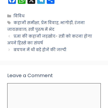
a
h
el
h
c
a
e
ar
Categories
विविध
e
ts
gr
e
Tags
कहानी समीक्षा
,
प्रेम विवाह
,
भागोड़ी
,
रंजना
b
A
a
जायसवाल
,
स्त्री पुरुष में भेद
o
p
m
प्रज्ञा की कहानी जड़खोद- स्त्री को करना होगा
अपने हिस्से का संघर्ष
o
p
बचपन में थी बड़े होने की जल्दी
k
Leave a Comment
Comment