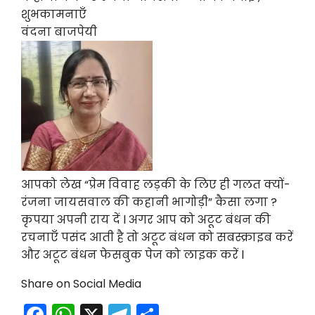
शुभकामनाएँ
वंदना बाजपेयी
आपको लेख “प्रेम विवाह लड़की के लिए ही गलत क्यों-
रंजना जायसवाल की कहानी भागोड़ी” कैसा लगा ?
कृपया अपनी राय दें l अगर आप को अटूट बंधन की
रचनाएँ पसंद आती है तो अटूट बंधन को सबस्क्राइब करें
और अटूट बंधन फेसबुक पेज को लाइक करें l
Share on Social Media
F
W
X
T
S