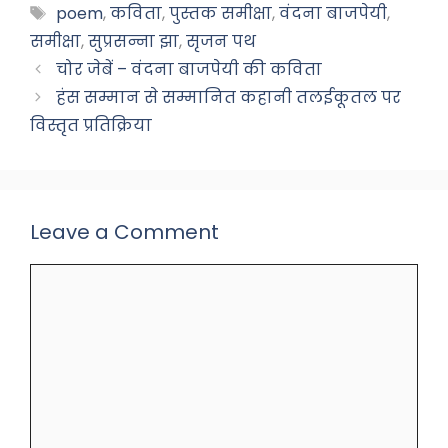
e
ts
gr
e
Tags
poem
,
कविता
,
पुस्तक समीक्षा
,
वंदना बाजपेयी
,
b
A
a
समीक्षा
,
सुप्रसन्ना झा
,
सृजन पथ
o
p
m
चोर जेबें – वंदना बाजपेयी की कविता
हंस सम्मान से सम्मानित कहानी तलईकूतल पर
o
p
विस्तृत प्रतिक्रिया
k
Leave a Comment
Comment