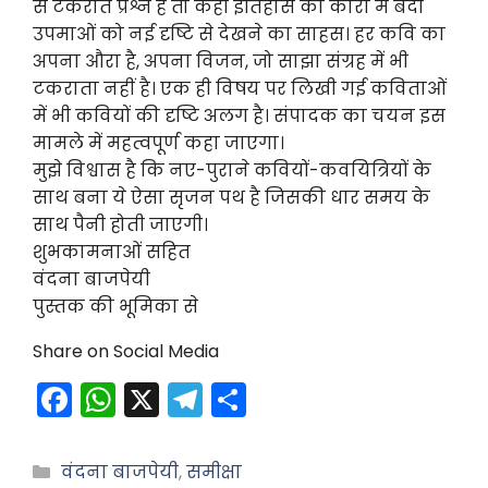
से टकराते प्रश्न हैं तो कहीं इतिहास की कारा में बंदी
उपमाओं को नई दृष्टि से देखने का साहस। हर कवि का
अपना औरा है, अपना विजन, जो साझा संग्रह में भी
टकराता नहीं है। एक ही विषय पर लिखी गई कविताओं
में भी कवियों की दृष्टि अलग है। संपादक का चयन इस
मामले में महत्वपूर्ण कहा जाएगा।
मुझे विश्वास है कि नए-पुराने कवियों-कवयित्रियों के
साथ बना ये ऐसा सृजन पथ है जिसकी धार समय के
साथ पैनी होती जाएगी।
शुभकामनाओं सहित
वंदना बाजपेयी
पुस्तक की भूमिका से
Share on Social Media
F
W
X
T
S
a
h
el
h
c
a
e
ar
Categories
वंदना बाजपेयी
,
समीक्षा