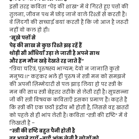
इसी तरह कविता “पेड़ की शाख” में वे गिरते हुए पत्तों की
तुलना, जीवन पथ में छोड़ जाने वाले रिश्तों से करती हैं।
वे ज़िंदगी की सच्चाई बयां करती हैं कि जो आज है जरूरी
नहीं वो कल हो ही।
“
सूखे पत्तों से
पेड़ की साख से कुछ रिश्ते झड़ रहें हैं
थोड़ी सी आँधियाँ उड़ा ले जाती है अपने साथ
और हम मौन खड़े देखते रह जाते हैं”
“त्रिया चरित्रं, पुरुषस्य भाग्यम; देवो न जानाति कुतो
मनुष्यः।।“ कहकर भले ही पुरुष ने स्त्री मन को समझने
की अपनी ज़िम्मेदारी से पल झाड़ लिया हो पर स्त्री के
मन की साध स्त्री बेहतर तरीके से लेती रही है। सुप्रसन्ना
जी की स्त्री विषयक कविताएँ इसका प्रमाण हैं। कहते हैं
कि स्त्री की एक छठी इंद्रीय भी होती है, जिससे वह खतरों
को पहले से ही भांप लेती हैं। कविता “स्त्री की दृष्टि” में वे
लिखती हैं –
“स्त्री की दृष्टि बहुत पैनी होती है
वह अपने दायें -बाएँ आंक लेती है लोगों को