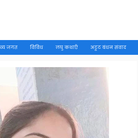
व्य जगत
विविध
लघु कथाएँ
अटूट बंधन संवाद