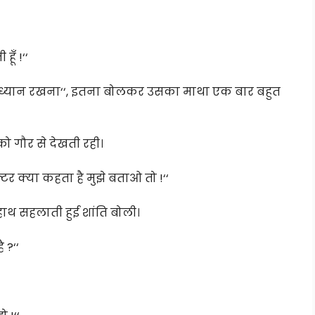
ूँ !‘‘
का ध्यान रखना‘‘, इतना बोलकर उसका माथा एक बार बहुत
को गौर से देखती रही।
क्टर क्या कहता है मुझे बताओ तो !‘‘
 हाथ सहलाती हुई शांति बोली।
 ?‘‘