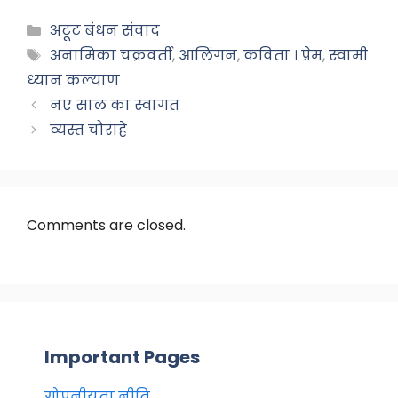
c
a
e
ar
Categories
अटूट बंधन संवाद
e
ts
gr
e
Tags
अनामिका चक्रवर्ती
,
आलिंगन
,
कविता । प्रेम
,
स्वामी
b
A
a
ध्यान कल्याण
o
p
m
नए साल का स्वागत
व्यस्त चौराहे
o
p
k
Comments are closed.
Important Pages
गोपनीयता नीति