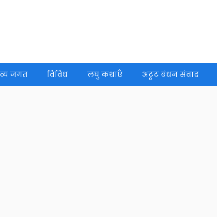
व्य जगत
विविध
लघु कथाएँ
अटूट बंधन संवाद