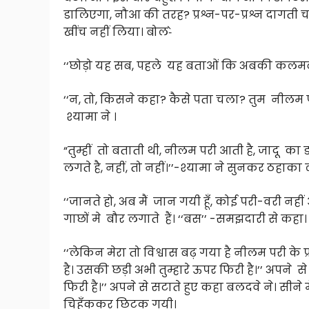
डालिएगा, नौआ की तरह? प्रश्न-पर-प्रश्न दागत
खींच नहीं लिया। बोल-े
‘‘छोड़ो यह सब, पहले यह बताओं कि अबकी कलमबाग
‘‘न, तो, किसने कहा? कैसे पता चला? तुम नीलम प
श्यामा ने ।
“तुम्हीं तो बताती थी, नीलम परी आती है, जादू का
लगते है, नहीं, तो नहीं।’’-श्यामा ने सुनकर ठहाका
‘‘जानते हो, अब मैं जान गयी हूँ, कोई परी-वरी नही
गाछों मे बौर लगाते हैं। ‘‘बस’’ -समझदारी से कहा।
‘‘लेकिन मेरा तो विश्वास बढ़ गया है नीलम परी के 
है। उसकी छड़ी अभी तुम्हारे ऊपर फिरी है।’’ अपने 
फिरी है।’’ अपने से सटाते हुए कहा बलदवे ने। सीने 
चिहुँककर छिटक गयी।