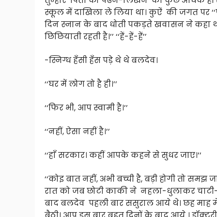
तुम्हारे पिता को पढने-लिखने का कुछ अधिक ही शौ
स्कूल में दाखिला ले लिया था। कुऐं की जगत पर ‘‘
दिन स्नान के बाद धोती पकड़ते खवासन ने कहा था। ‘
छिछियाती रहती है।’’ ‘‘हें-हें-हें’’
-स्निग्ध हँसी हँस पड़े थे थे बलदेव।
‘‘घर में लोग तो है ही।’’
‘‘फिर भी, आप स्वामी है।’’
‘‘नहीं, ऐसा नहीं है।’’
‘‘हाँ सरकार। कहीं आपके कहने से सुधर जाए।’’
‘‘कोइ बात नहीं, अभी बच्ची है, बड़ी होगी तो समझ ज
रात को जब छोटी काकी ने नहला-धुलाकर चाटी-प
बाद बलदेव पहली बार ससुराल आये थे। छह माह म
बैठी। आप इस बार बहुत दिनों के बाद आये । डॉक्टरी