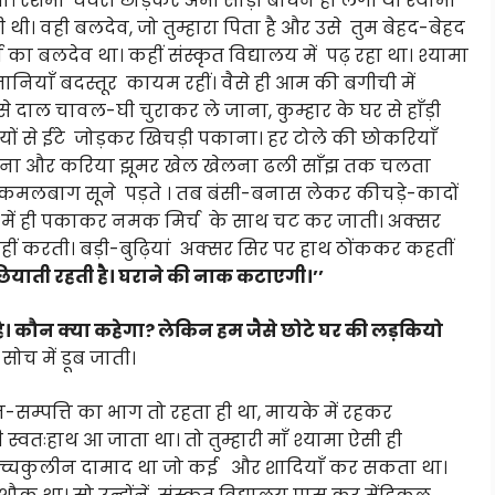
छा था। रेशमी घघरी छोड़कर अभी साड़ी बाँधने ही लगी थी श्यामा
ी। वही बलदेव, जो तुम्हारा पिता है और उसे तुम बेहद-बेहद
ो का बलदेव था। कहीं संस्कृत विद्यालय में पढ़ रहा था। श्यामा
नियाँ बदस्तूर कायम रहीं। वैसे ही आम की बगीची में
े दाल चावल-घी चुराकर ले जाना, कुम्हार के घर से हाँड़ी
 से ईटे जोड़कर खिचड़ी पकाना। हर टोले की छोकरियाँ
खाना और करिया झूमर खेल खेलना ढली साँझ तक चलता
 कमलबाग सूने पड़ते । तब बंसी-बनास लेकर कीचड़े-कादों
 में ही पकाकर नमक मिर्च के साथ चट कर जाती। अक्सर
नहीं करती। बड़ी-बुढ़ियां अक्सर सिर पर हाथ ठोंककर कहतीं
ियाती रहती है। घराने की नाक कटाएगी।’’
टी है। कौन क्या कहेगा? लेकिन हम जैसे छोटे घर की लड़कियो
ोच में डूब जाती।
-सम्पत्ति का भाग तो रहता ही था, मायके में रहकर
्वतःहाथ आ जाता था। तो तुम्हारी माँ श्यामा ऐसी ही
 ही उच्चकुलीन दामाद था जो कई और शादियाँ कर सकता था।