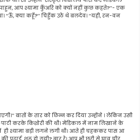
क था। सो उन्होंनें संस्कृत विद्यालय पास कर मेंडिकल
पाहुन, आप श्यामा कुँअरि को क्यों नहीं कुछ कहते?’’- एक
‘ऊँ, क्या कहूँ?’’ चिहुँक उठे थे बलदेव। ‘‘यही, रन-वन
ाएगी।’’ बातों के तार को छिन्न कर दिया उन्होंने । लेकिन उसी
ाटी करके किशोरी की थी। मेडिकल में नाम लिखाने के
ें ही श्यामा बड़ी लगने लगी थी। आते ही चहककर पास आ
 की पढ़ाई शुरू हो गयी? बार रे। आप भी छुरी से घाव चीर