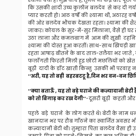
श्यामा क्यों है। मुझे याद है, तुमने भी कई बार पू
कि उसकी शादी उच्च कुलीन बलदेव से कर दी गयी थ
प्यार करती हो। आठ वर्षो की श्यामा थी, अठारह वर्ष
की ओर बलदेव भौंचक देखता रहता। श्यामा की शैता
जाकर। कोयल के सुर-में-सुर मिलाना, वैसे ही घर स
उठा लाना और कमलबाग में आम की सूखी टहनियों
श्यामा की दोस्त हुआ करतीं। साथ-साथ खिचड़ी 
रहता आषाढ़ बीतने के बाद ताल-तलैया भर जाते ,
फलाँगती फिरती मिली हुइ छोटी मछलियों को खेत
बूढ़ी दादी के डाँट खाती किन्तु उसकी भी परवाह 
‘‘अरी, यह तो बड़ी बहरबटटू है,दिन भर वन-वन छिछ
‘‘क्या बताऊँ , यह तो बड़े घराने की कन्यादानी बे
को तो बिगाड़ कर रख देगी’’
-दूसरी बूढ़ी कहती और स
पहले बड़े घराने के लोग करते थे। बेटी के नाम धन
खानदान भर पर रौब गाँठने का स्वार्जित अवसर भी स
कन्यादानी बेटी थी। तुम्हारा पिता बलदेव वैसा