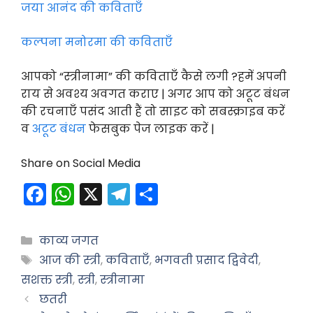
जया आनंद की कविताएँ
कल्पना मनोरमा की कविताएँ
आपको “स्त्रीनामा” की कविताएँ कैसे लगी ?हमें अपनी
राय से अवश्य अवगत कराए | अगर आप को अटूट बंधन
की रचनाएँ पसंद आती हैं तो साइट को सबस्क्राइब करें
व
अटूट बंधन
फेसबुक पेज लाइक करें |
Share on Social Media
F
W
X
T
S
a
h
el
h
c
a
e
ar
Categories
काव्य जगत
e
ts
gr
e
Tags
आज की स्त्री
,
कविताएँ
,
भगवती प्रसाद द्विवेदी
,
b
A
a
सशक्त स्त्री
,
स्त्री
,
स्त्रीनामा
o
p
m
छतरी