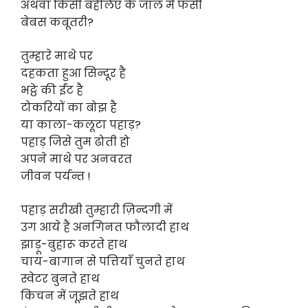
अथवा किसी बहेलिए के जाल में फँसी
बेबस कबूतरी?
तुम्हारे माथे पर
दहकता हुआ सिन्दूर है
भट्ठे की ईंट है
टोकरियों का बोझ है
या काला-कलूटा पहाड़?
पहाड़ जिसे तुम ढोती हो
अपने माथे पर अनवरत
जीवन पर्यन्त !
पहाड़ सरीखी तुम्हारी ज़िन्दगी में
उग आये हैं अनगिनत फौलादी हाथ
झाड़ू-बुहारू करते हाथ
चाय-बागान से पत्तियाँ चुनते हाथ
स्वेटर बुनते हाथ
किचन में जूझते हाथ