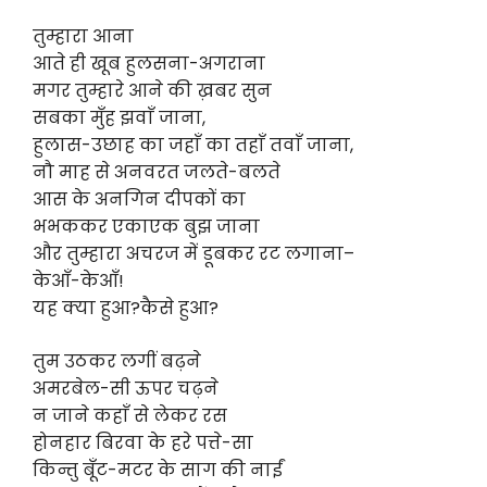
तुम्हारा आना
आते ही खूब हुलसना-अगराना
मगर तुम्हारे आने की ख़बर सुन
सबका मुँह झवाँ जाना,
हुलास-उछाह का जहाँ का तहाँ तवाँ जाना,
नौ माह से अनवरत जलते-बलते
आस के अनगिन दीपकों का
भभककर एकाएक बुझ जाना
और तुम्हारा अचरज में डूबकर रट लगाना–
केआँ-केआँ!
यह क्या हुआ?कैसे हुआ?
तुम उठकर लगीं बढ़ने
अमरबेल-सी ऊपर चढ़ने
न जाने कहाँ से लेकर रस
होनहार बिरवा के हरे पत्ते-सा
किन्तु बूँट-मटर के साग की नाईं