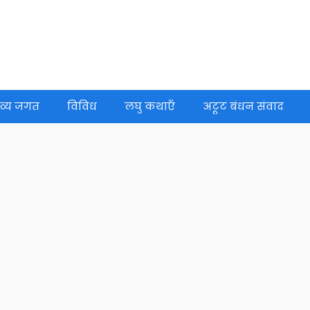
व्य जगत
विविध
लघु कथाएँ
अटूट बंधन संवाद