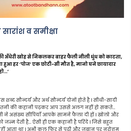
ा सारांश व समीक्षा
ी अँधेरी खोह से निकलकर बाहर फैली नीली धुंध को काटता,
ता हुआ हर ‘पोज’ एक छोटी-सी मौत है, मानो घने छायादार
 हो…’
स शब्द सौन्दर्य और अर्थ सौन्दर्य दोनों होते है l सीधी-सादी
ता इतनी की कहानी पढ़कर आप उससे अलग नहीं हो सकते…
ी ने असंख्य सीपियाँ आपके सामने फैला दी हों l खोलो और
 जन्म देती है… ऐसी ही एक कहानी है परिंदे l जिसे बहुत
हीं आता था l अभी कल फिर से पढ़ी और जुबान पर नरोत्तम