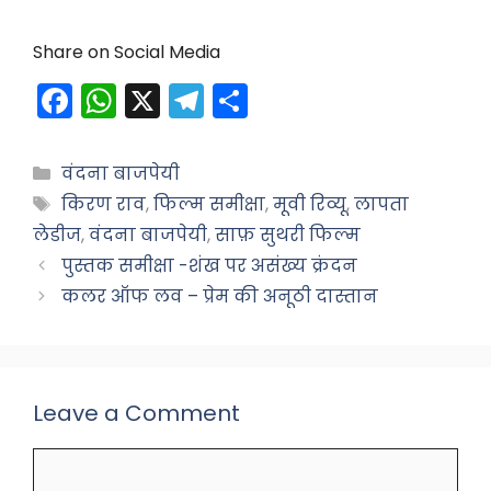
Share on Social Media
F
W
X
T
S
a
h
el
h
c
a
e
ar
Categories
वंदना बाजपेयी
e
ts
gr
e
Tags
किरण राव
,
फिल्म समीक्षा
,
मूवी रिव्यू
,
लापता
b
A
a
लेडीज
,
वंदना बाजपेयी
,
साफ़ सुथरी फिल्म
o
p
m
पुस्तक समीक्षा -शंख पर असंख्य क्रंदन
कलर ऑफ लव – प्रेम की अनूठी दास्तान
o
p
k
Leave a Comment
Comment