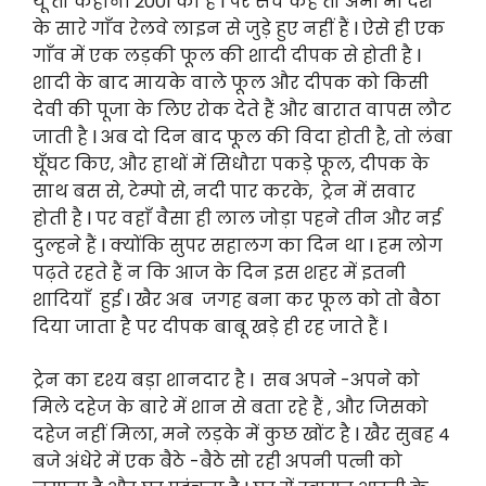
यूँ तो कहानी 2001 की है l पर सच कहें तो अभी भी देश
के सारे गाँव रेलवे लाइन से जुड़े हुए नहीं हैं l ऐसे ही एक
गाँव में एक लड़की फूल की शादी दीपक से होती है l
शादी के बाद मायके वाले फूल और दीपक को किसी
देवी की पूजा के लिए रोक देते हैं और बारात वापस लौट
जाती है l अब दो दिन बाद फूल की विदा होती है, तो लंबा
घूँघट किए, और हाथों में सिधौरा पकड़े फूल, दीपक के
साथ बस से, टेम्पो से, नदी पार करके, ट्रेन में सवार
होती है l पर वहाँ वैसा ही लाल जोड़ा पहने तीन और नई
दुल्हने हैं l क्योंकि सुपर सहालग का दिन था l हम लोग
पढ़ते रहते हैं न कि आज के दिन इस शहर में इतनी
शादियाँ हुई l खैर अब जगह बना कर फूल को तो बैठा
दिया जाता है पर दीपक बाबू खड़े ही रह जाते हैं l
ट्रेन का दृश्य बड़ा शानदार है l सब अपने -अपने को
मिले दहेज के बारे में शान से बता रहे हैं , और जिसको
दहेज नहीं मिला, मने लड़के में कुछ खोंट है l खैर सुबह 4
बजे अंधेरे में एक बैठे -बैठे सो रही अपनी पत्नी को